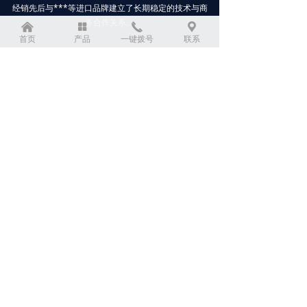
经销先后与***等进口品牌建立了长期稳定的技术与商
务合作关系。
낀
넒
끅
끇
首页
产品
一键拨号
联系
技术支持
联系我们
在线留言
/ ONLINE MESSAGE